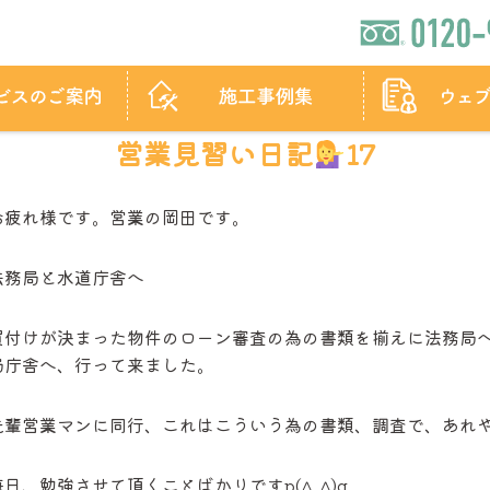
営業見習い日記
17
お疲れ様です。営業の岡田です。
法務局と水道庁舎へ
買付けが決まった物件のローン審査の為の書類を揃えに法務局
局庁舎へ、行って来ました。
先輩営業マンに同行、これはこういう為の書類、調査で、あれ
毎日、勉強させて頂くことばかりですp(
^_^)q