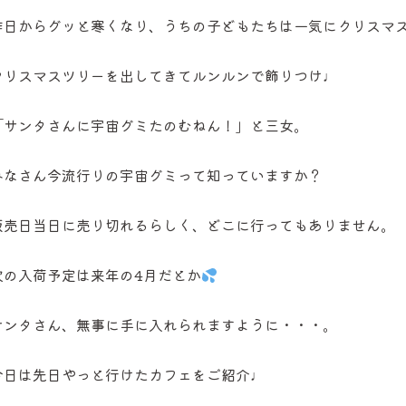
昨日からグッと寒くなり、うちの子どもたちは一気にクリスマ
クリスマスツリーを出してきてルンルンで飾りつけ♩
「サンタさんに宇宙グミたのむねん！」と三女。
みなさん今流行りの宇宙グミって知っていますか？
販売日当日に売り切れるらしく、どこに行ってもありません。
次の入荷予定は来年の4月だとか
サンタさん、無事に手に入れられますように・・・。
今日は先日やっと行けたカフェをご紹介♩