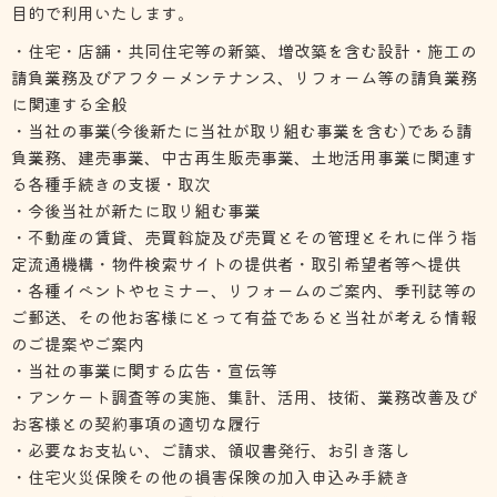
目的で利用いたします。
・住宅・店舗・共同住宅等の新築、増改築を含む設計・施工の
請負業務及びアフターメンテナンス、リフォーム等の請負業務
に関連する全般
・当社の事業(今後新たに当社が取り組む事業を含む)である請
負業務、建売事業、中古再生販売事業、土地活用事業に関連す
る各種手続きの支援・取次
・今後当社が新たに取り組む事業
・不動産の賃貸、売買斡旋及び売買とその管理とそれに伴う指
定流通機構・物件検索サイトの提供者・取引希望者等へ提供
・各種イベントやセミナー、リフォームのご案内、季刊誌等の
ご郵送、その他お客様にとって有益であると当社が考える情報
のご提案やご案内
・当社の事業に関する広告・宣伝等
・アンケート調査等の実施、集計、活用、技術、業務改善及び
お客様との契約事項の適切な履行
・必要なお支払い、ご請求、領収書発行、お引き落し
・住宅火災保険その他の損害保険の加入申込み手続き