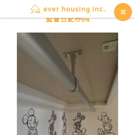
監督日記⛑64