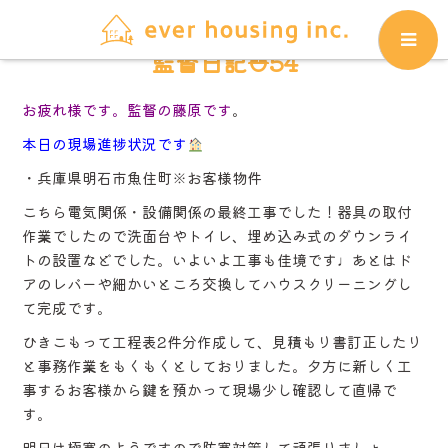
監督日記⛑54
お疲れ様です。監督の藤原です
。
本日の現場進捗状況です
・兵庫県明石市魚住町※お客様物件
こちら電気関係・設備関係の最終工事でした！器具の取付
作業でしたので洗面台やトイレ、埋め込み式のダウンライ
トの設置などでした。いよいよ工事も佳境です♩あとはド
アのレバーや細かいところ交換してハウスクリーニングし
て完成です。
ひきこもって工程表2件分作成して、見積もり書訂正したり
と事務作業をもくもくとしておりました。夕方に新しく工
事するお客様から鍵を預かって現場少し確認して直帰で
す。
明日は極寒のようですので防寒対策して頑張りましょ