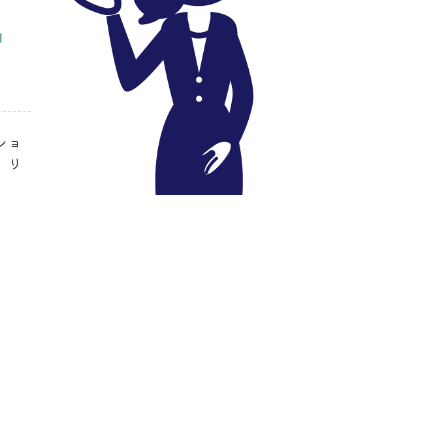
ショ
、リ