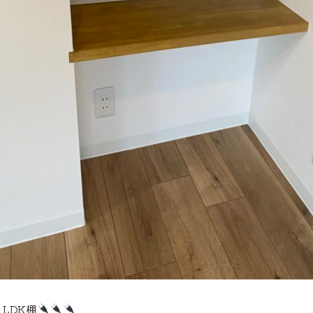
☝LDK棚