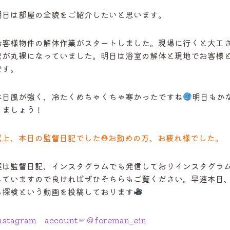
明日は部屋の全貌をご紹介したいと思います。
お客様物件の解体作業がスタートしました。現場に行くと大工
管が丸裸になっていました。明日は浴室の解体と現地でお客様
です。
本日風が強く、冷たくめちゃくちゃ寒かったですね
明日もか
りましょう！
以上、本日の監督日記でした⛑お勤めの方、お疲れ様でした。
実は監督日記、インスタグラムでも発信しておりインスタグラ
していますので良ければぜひそちらもご覧ください。早速本日
ち探検という動画を投稿しております
nstagram account☞＠foreman_ein