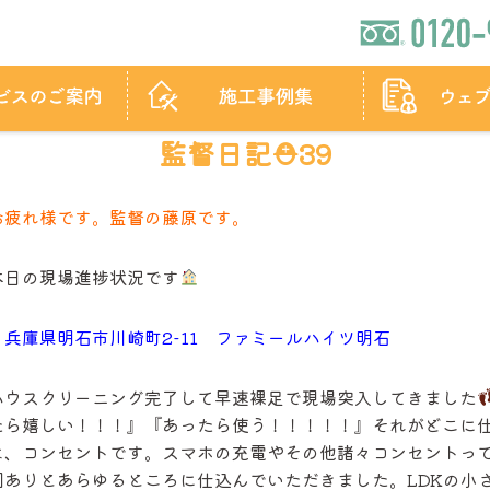
監督日記⛑39
お疲れ様です。監督の藤原です。
本日の現場進捗状況です
・兵庫県明石市川崎町2-11 ファミールハイツ明石
ハウスクリーニング完了して早速裸足で現場突入してきました
たら嬉しい！！！』『あったら使う！！！！！』それがどこに
は、コンセントです。スマホの充電やその他諸々コンセントっ
回ありとあらゆるところに仕込んでいただきました。LDKの小