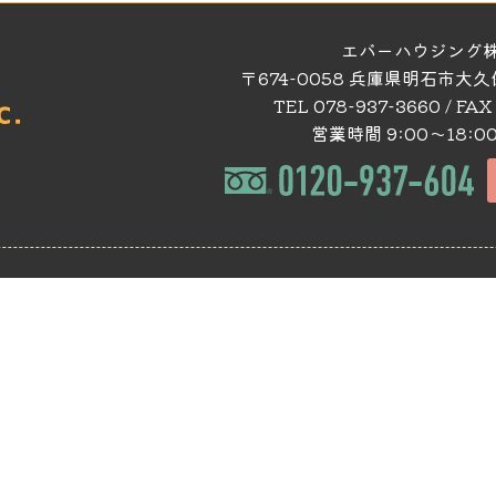
エバーハウジング
〒674-0058 兵庫県明石市大
TEL 078-937-3660 / FAX
営業時間 9:00～18:0
てる
施工事例集
の注文住宅
施工事例
う
ウェブマガジン
報一覧
スタッフブログ
あかし探検隊
る
くらし探検隊
物件コラム
について