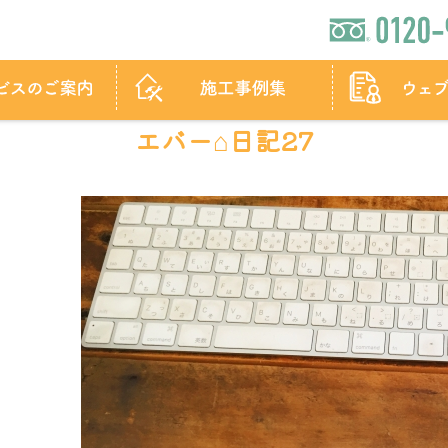
エバー⌂日記27