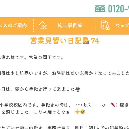
営業見習い日記
74
お疲れ様です。営業の岡田です。
朝晩は少し肌寒いですが、お昼間はだいぶ暖かくなって来まし
本日は、朝から手撒き行って来ました🏘
F小学校校区内です。手撒きの時は、いつもスニーカー
に履
のを感じました。こりゃ焼けるなぁ…
決めていた範囲内撒き、事務所戻り、明日は初1人での初契約が