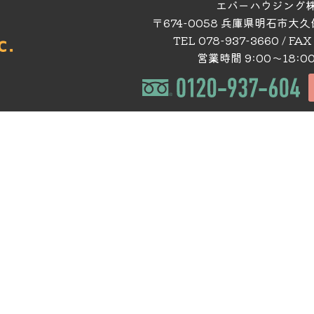
エバーハウジング
〒674-0058 兵庫県明石市大
TEL 078-937-3660 / FAX
営業時間 9:00～18:0
てる
施工事例集
の注文住宅
施工事例
う
ウェブマガジン
報一覧
スタッフブログ
あかし探検隊
る
くらし探検隊
物件コラム
について